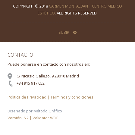
COPYRIGHT © 2018
CARMEN MONTALBÁN | CENTRO MÉDICO
ESTÉTICO
. ALL RIGHTS RESERVED.
SUBIR
CONTACTO
Puede ponerse en contacto con nosotros en:
C/ Nicasio Gallego, 9 28010 Madrid
+34 915 917 052
Política de Privacidad | Términos y condiciones
Diseñado por Método Gráfico
Versión: 6.2 | Validator W3C