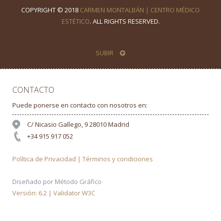
COPYRIGHT © 2018
CARMEN MONTALBÁN | CENTRO MÉDICO
ESTÉTICO
. ALL RIGHTS RESERVED.
SUBIR
CONTACTO
Puede ponerse en contacto con nosotros en:
C/ Nicasio Gallego, 9 28010 Madrid
+34 915 917 052
Política de Privacidad | Términos y condiciones
Diseñado por Método Gráfico
Versión: 6.2 | Validator W3C