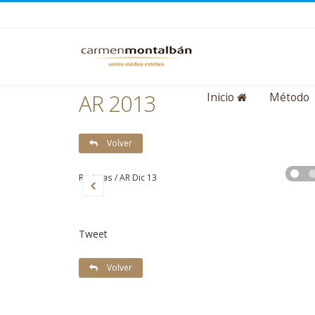
AR 2013
Inicio
Método
Volver
Revistas / AR Dic 13
Tweet
Volver